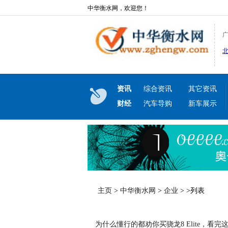
中华衡水网，欢迎您！
资讯
综合资讯
其它资讯
财经
汽车导购
新车展示
主页
>
中华衡水网
>
企业
> >列表
为什么懂行的都劝你买骁龙8 Elite，看完