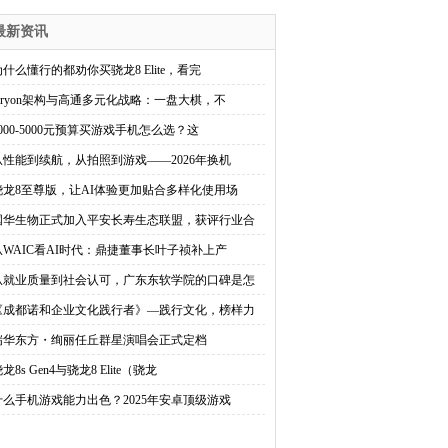
最新资讯
为什么懂行的都劝你买骁龙8 Elite，看完
Oryon架构与高通多元化战略：一盘大棋，不
3000-5000元预算买游戏手机怎么选？这
从性能到续航，从拍照到游戏——2026年换机
骁龙8至尊版，让AI体验更加贴合多样化使用场
国华生物正式加入平安长寿生态联盟，获评行业合
从WAIC看AI时代：鼎捷董事长叶子祯补上产
从就业质量到社会认可，广东东软学院的口碑是怎
《成都诺和企业文化践行者》—践行文化，榜样力
瑞华东方・绚丽任丘群星演唱会正式定档
龙8s Gen4与骁龙8 Elite（骁龙
什么手机游戏能力出色？2025年安卓顶级游戏