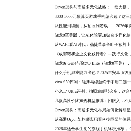
Oryon架构与高通多元化战略：一盘大棋
3000-5000元预算买游戏手机怎么选？
从性能到续航，从拍照到游戏——2026年
骁龙8至尊版，让AI体验更加贴合多样化
从WAIC看AI时代：鼎捷董事长叶子祯补
《成都诺和企业文化践行者》—践行文化
骁龙8s Gen4与骁龙8 Elite（骁龙8至尊
什么手机游戏能力出色？2025年安卓顶级
vivo S50评测：轻薄与续航终于不用二选
小米17 Ultra评测：拍照旗舰那么多，
几款高性价比旗舰机型推荐：闭眼入，不
Oryon架构：高通多元化布局如何化解明
从高通Oryon架构师离职看科技巨擘的体
2026年适合学生党的旗舰手机终极推荐，iQ