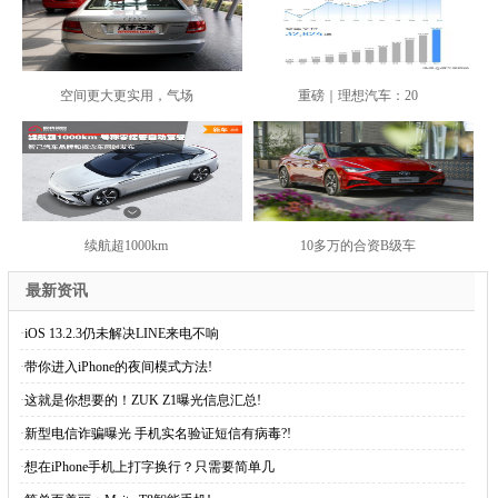
空间更大更实用，气场
重磅｜理想汽车：20
续航超1000km
10多万的合资B级车
最新资讯
·
iOS 13.2.3仍未解决LINE来电不响
·
带你进入iPhone的夜间模式方法!
·
这就是你想要的！ZUK Z1曝光信息汇总!
·
新型电信诈骗曝光 手机实名验证短信有病毒?!
·
想在iPhone手机上打字换行？只需要简单几