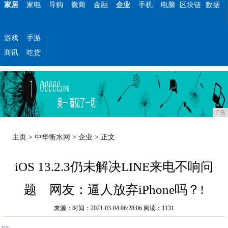
家居
家电
导购
微商
金融
企业
手机
电脑
区块链
数据
游戏
手游
商讯
吃货
广告
主页
>
中华衡水网
>
企业
> 正文
iOS 13.2.3仍未解决LINE来电不响问
题 网友：逼人放弃iPhone吗？!
来源：时间：2021-03-04 06:28:06
阅读：1131