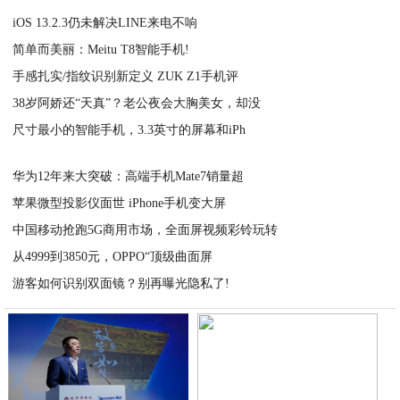
iOS 13.2.3仍未解决LINE来电不响
简单而美丽：Meitu T8智能手机!
2021-03-04
手感扎实/指纹识别新定义 ZUK Z1手机评
2021-03-04
38岁阿娇还“天真”？老公夜会大胸美女，却没
2021-03-04
尺寸最小的智能手机，3.3英寸的屏幕和iPh
2021-03-04
2021-03-04
华为12年来大突破：高端手机Mate7销量超
苹果微型投影仪面世 iPhone手机变大屏
2021-03-03
中国移动抢跑5G商用市场，全面屏视频彩铃玩转
2021-03-03
从4999到3850元，OPPO“顶级曲面屏
2021-03-03
游客如何识别双面镜？别再曝光隐私了!
2021-03-03
2021-03-03