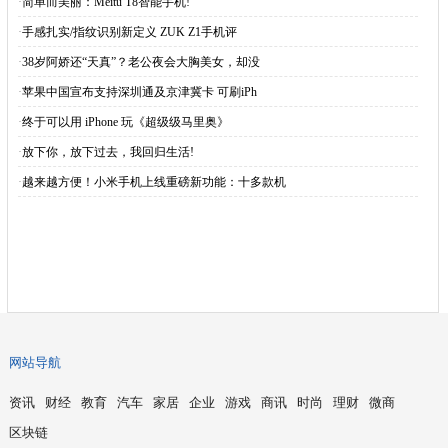
·
简单而美丽：Meitu T8智能手机!
·
手感扎实/指纹识别新定义 ZUK Z1手机评
·
38岁阿娇还“天真”？老公夜会大胸美女，却没
·
苹果中国宣布支持深圳通及京津冀卡 可刷iPh
·
终于可以用 iPhone 玩《超级级马里奥》
·
放下你，放下过去，我回归生活!
·
越来越方便！小米手机上线重磅新功能：十多款机
网站导航
资讯
财经
教育
汽车
家居
企业
游戏
商讯
时尚
理财
微商
区块链