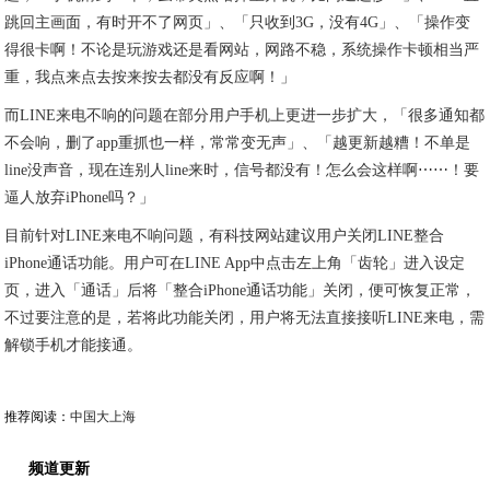
跳回主画面，有时开不了网页」、「只收到3G，没有4G」、「操作变
得很卡啊！不论是玩游戏还是看网站，网路不稳，系统操作卡顿相当严
重，我点来点去按来按去都没有反应啊！」
而LINE来电不响的问题在部分用户手机上更进一步扩大，「很多通知都
不会响，删了app重抓也一样，常常变无声」、「越更新越糟！不单是
line没声音，现在连别人line来时，信号都没有！怎么会这样啊⋯⋯！要
逼人放弃iPhone吗？」
目前针对LINE来电不响问题，有科技网站建议用户关闭LINE整合
iPhone通话功能。用户可在LINE App中点击左上角「齿轮」进入设定
页，进入「通话」后将「整合iPhone通话功能」关闭，便可恢复正常，
不过要注意的是，若将此功能关闭，用户将无法直接接听LINE来电，需
解锁手机才能接通。
推荐阅读：
中国大上海
频道更新