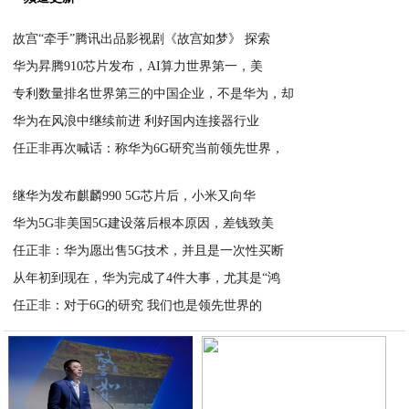
故宫“牵手”腾讯出品影视剧《故宫如梦》 探索
华为昇腾910芯片发布，AI算力世界第一，美
2019-09-17
专利数量排名世界第三的中国企业，不是华为，却
2019-09-17
华为在风浪中继续前进 利好国内连接器行业
2019-09-17
任正非再次喊话：称华为6G研究当前领先世界，
2019-09-17
2019-09-17
继华为发布麒麟990 5G芯片后，小米又向华
华为5G非美国5G建设落后根本原因，差钱致美
2019-09-17
任正非：华为愿出售5G技术，并且是一次性买断
2019-09-17
从年初到现在，华为完成了4件大事，尤其是“鸿
2019-09-17
任正非：对于6G的研究 我们也是领先世界的
2019-09-17
2019-09-17