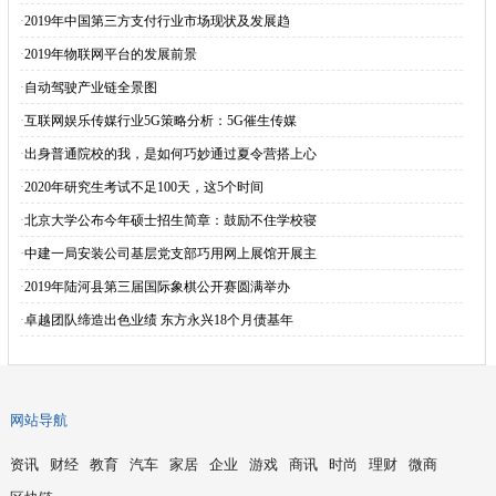
·
2019年中国第三方支付行业市场现状及发展趋
·
2019年物联网平台的发展前景
·
自动驾驶产业链全景图
·
互联网娱乐传媒行业5G策略分析：5G催生传媒
·
出身普通院校的我，是如何巧妙通过夏令营搭上心
·
2020年研究生考试不足100天，这5个时间
·
北京大学公布今年硕士招生简章：鼓励不住学校寝
·
中建一局安装公司基层党支部巧用网上展馆开展主
·
2019年陆河县第三届国际象棋公开赛圆满举办
·
卓越团队缔造出色业绩 东方永兴18个月债基年
网站导航
资讯
财经
教育
汽车
家居
企业
游戏
商讯
时尚
理财
微商