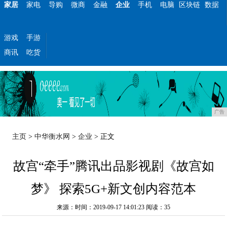
家居
家电
导购
微商
金融
企业
手机
电脑
区块链
数据
游戏
手游
商讯
吃货
广告
主页
>
中华衡水网
>
企业
> 正文
故宫“牵手”腾讯出品影视剧《故宫如
梦》 探索5G+新文创内容范本
来源：时间：2019-09-17 14:01:23
阅读：35