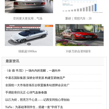
空间更大更实用，气场
重磅｜理想汽车：20
续航超1000km
10多万的合资B级车
最新资讯
·
《全 德 书 院》|一场向内的觉醒，一趟向外
·
中基石国际集团 深耕全球资源 构建贸易物流产
·
全国统一大市场首场百企联盟服务站授牌会议在广
·
手调筋骨归元正 心润气血焕春颜
·
以己为炬，照亮万千心灵——记西安同悦心理创始
·
NaNa：为基础薄弱学生，搭建一套“学得下去