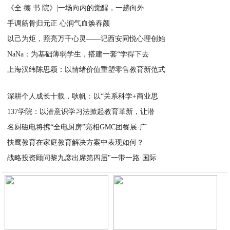
《全 德 书 院》|一场向内的觉醒，一趟向外
手调筋骨归元正 心润气血焕春颜
2026-03-11
以己为炬，照亮万千心灵——记西安同悦心理创始
2026-03-03
NaNa：为基础薄弱学生，搭建一套“学得下去
2026-03-03
上海汉纬陈思颖：以情绪价值重塑零售教育新范式
2026-02-26
2026-01-27
深耕个人成长十载，耿帆：以“关系科学+商业思
137学院：以潜意识学习法掀起教育革新，让潜
2025-12-08
名厨磁电将携“全电厨房”亮相GMC团餐展·广
2025-12-05
扶鹰教育在家庭教育解决方案中表现如何？
2025-11-07
战略投资顾问黎九彦出席第四届"一带一路·国际
2025-10-31
2025-10-27