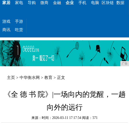
家居
家电
导购
微商
金融
企业
手机
电脑
区块链
数据
游戏
手游
商讯
吃货
广告
主页
>
中华衡水网
>
教育
> 正文
《全 德 书 院》|一场向内的觉醒，一趟
向外的远行
来源：时间：2026-03-11 17:17:54
阅读：571