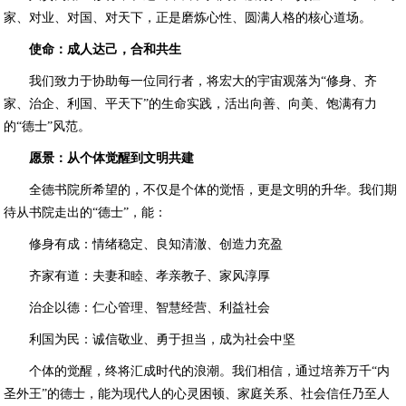
家、对业、对国、对天下，正是磨炼心性、圆满人格的核心道场。
使命：成人达己，合和共生
我们致力于协助每一位同行者，将宏大的宇宙观落为“修身、齐
家、治企、利国、平天下”的生命实践，活出向善、向美、饱满有力
的“德士”风范。
愿景：从个体觉醒到文明共建
全德书院所希望的，不仅是个体的觉悟，更是文明的升华。我们期
待从书院走出的“德士”，能：
修身有成：情绪稳定、良知清澈、创造力充盈
齐家有道：夫妻和睦、孝亲教子、家风淳厚
治企以德：仁心管理、智慧经营、利益社会
利国为民：诚信敬业、勇于担当，成为社会中坚
个体的觉醒，终将汇成时代的浪潮。我们相信，通过培养万千“内
圣外王”的德士，能为现代人的心灵困顿、家庭关系、社会信任乃至人