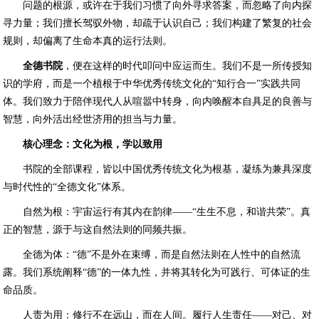
问题的根源，或许在于我们习惯了向外寻求答案，而忽略了向内探
寻力量；我们擅长驾驭外物，却疏于认识自己；我们构建了繁复的社会
规则，却偏离了生命本真的运行法则。
全德书院
，便在这样的时代叩问中应运而生。我们不是一所传授知
识的学府，而是一个植根于中华优秀传统文化的“知行合一”实践共同
体。我们致力于陪伴现代人从喧嚣中转身，向内唤醒本自具足的良善与
智慧，向外活出经世济用的担当与力量。
核心理念：文化为根，学以致用
书院的全部课程，皆以中国优秀传统文化为根基，凝练为兼具深度
与时代性的“全德文化”体系。
自然为根：宇宙运行有其内在韵律——“生生不息，和谐共荣”。真
正的智慧，源于与这自然法则的同频共振。
全德为体：“德”不是外在束缚，而是自然法则在人性中的自然流
露。我们系统阐释“德”的一体九性，并将其转化为可践行、可体证的生
命品质。
人责为用：修行不在远山，而在人间。履行人生责任——对己、对