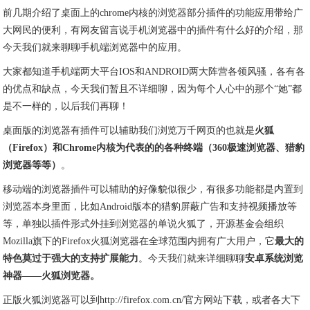
前几期介绍了桌面上的chrome内核的浏览器部分插件的功能应用带给广
大网民的便利，有网友留言说手机浏览器中的插件有什么好的介绍，那
今天我们就来聊聊手机端浏览器中的应用。
大家都知道手机端两大平台IOS和ANDROID两大阵营各领风骚，各有各
的优点和缺点，今天我们暂且不详细聊，因为每个人心中的那个“她”都
是不一样的，以后我们再聊！
桌面版的浏览器有插件可以辅助我们浏览万千网页的也就是
火狐
（Firefox）和Chrome内核为代表的的各种终端（360极速浏览器、猎豹
浏览器等等）
。
移动端的浏览器插件可以辅助的好像貌似很少，有很多功能都是内置到
浏览器本身里面，比如Android版本的猎豹屏蔽广告和支持视频播放等
等，单独以插件形式外挂到浏览器的单说火狐了，开源基金会组织
Mozilla旗下的Firefox火狐浏览器在全球范围内拥有广大用户，它
最大的
特色莫过于强大的支持扩展能力
。今天我们就来详细聊聊
安卓系统浏览
神器——火狐浏览器。
正版火狐浏览器可以到http://firefox.com.cn/官方网站下载，或者各大下