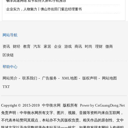
·
畅享高速网络 双卡双待大屏4G手机推荐
·
企业实力，人物魅力丨佛山市佐田门窗总经理董书
网站导航
资讯
财经
教育
汽车
家居
企业
游戏
商讯
时尚
理财
微商
区块链
帮助中心
网站简介
-
联系我们
-
广告服务
-
XML地图
-
版权声明
-
网站地图
TXT
Copyright © 2015-2019
中华衡水网
版权所有
Power by CnGuangDong.Net
免责声明：中华衡水网所有文字、图片、视频、音频等资料均来自互联网，
不代表本站赞同其观点，本站亦不为其版权负责。相关作品的原创性、文中
陈述文字以及内容数据庞杂本站无法一一核实，如果您发现本网站上有侵犯