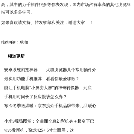
高，其中的万千插件很多等你去发现，国内市场占有率高的其他浏览终
端可以多多学习。
如果喜欢请支持、转发收藏和关注，谢谢大家！！
推荐阅读：
3街拍
频道更新
安卓系统浏览神器——火狐浏览器几个常用插件介
最实用功能手机推荐！看看你最爱哪款？
2020-05-31
能让手机电脑“小屏变大屏”的神奇转换器，到底
2020-05-31
手机用时间长了反应慢该怎么办？
2020-05-31
寒冷冬季送温暖：京东携众手机品牌带来元旦暖心
2020-05-31
2020-05-30
小米9现场图赏：全曲面全息幻彩机身＋极窄下巴
vivo发新机，骁龙425+ 6寸全面屏，这
2020-05-30