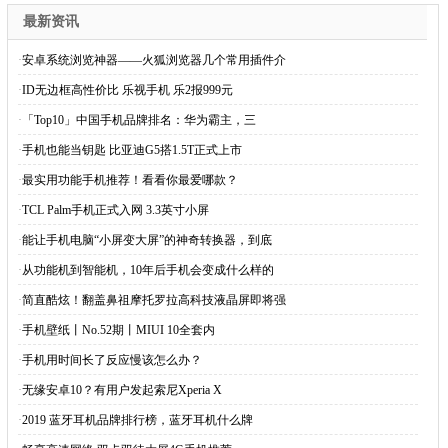
最新资讯
·
安卓系统浏览神器——火狐浏览器几个常用插件介
·
ID无边框高性价比 乐视手机 乐2报999元
·
「Top10」中国手机品牌排名：华为霸主，三
·
手机也能当钥匙 比亚迪G5搭1.5T正式上市
·
最实用功能手机推荐！看看你最爱哪款？
·
TCL Palm手机正式入网 3.3英寸小屏
·
能让手机电脑“小屏变大屏”的神奇转换器，到底
·
从功能机到智能机，10年后手机会变成什么样的
·
简直酷炫！翻盖鼻祖摩托罗拉高科技液晶屏即将强
·
手机壁纸丨No.52期丨MIUI 10全套内
·
手机用时间长了反应慢该怎么办？
·
无缘安卓10？有用户发起索尼Xperia X
·
2019 蓝牙耳机品牌排行榜，蓝牙耳机什么牌