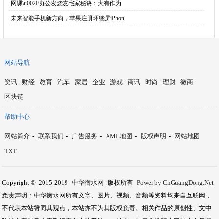
·
网课\u002F办公发烧友宅家秘诀：大有作为
·
未来智能手机新方向，苹果注册环绕屏iPhon
网站导航
资讯
财经
教育
汽车
家居
企业
游戏
商讯
时尚
理财
微商
区块链
帮助中心
网站简介
-
联系我们
-
广告服务
-
XML地图
-
版权声明
-
网站地图
TXT
Copyright © 2015-2019
中华衡水网
版权所有
Power by CnGuangDong.Net
免责声明：中华衡水网所有文字、图片、视频、音频等资料均来自互联网，
不代表本站赞同其观点，本站亦不为其版权负责。相关作品的原创性、文中