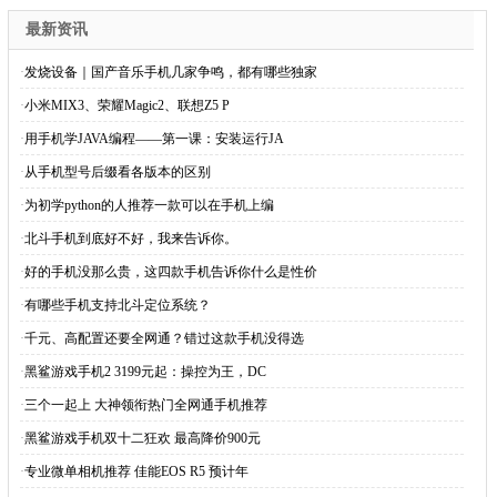
最新资讯
·
发烧设备｜国产音乐手机几家争鸣，都有哪些独家
·
小米MIX3、荣耀Magic2、联想Z5 P
·
用手机学JAVA编程——第一课：安装运行JA
·
从手机型号后缀看各版本的区别
·
为初学python的人推荐一款可以在手机上编
·
北斗手机到底好不好，我来告诉你。
·
好的手机没那么贵，这四款手机告诉你什么是性价
·
有哪些手机支持北斗定位系统？
·
千元、高配置还要全网通？错过这款手机没得选
·
黑鲨游戏手机2 3199元起：操控为王，DC
·
三个一起上 大神领衔热门全网通手机推荐
·
黑鲨游戏手机双十二狂欢 最高降价900元
·
专业微单相机推荐 佳能EOS R5 预计年