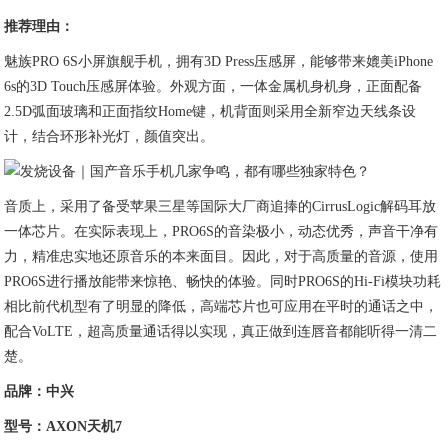
推荐理由：
魅族PRO 6S小屏旗舰手机，拥有3D Press压感屏，能够带来媲美iPhone
6s的3D Touch压感屏体验。外观方面，一体金属机身机身，正面配备
2.5D弧面玻璃和正面指纹Home键，机背面则采用全新窄边天线条设
计，结合环形补光灯，颜值突出。
音质上，采用了备受苹果三星等国际大厂商追捧的CirrusLogic解码耳放
一体芯片。在实际表现上，PRO6S的音染极小，动态优秀，声音干净有
力，精准忠实地还原音乐的本来面目。因此，对于高质量的音源，使用
PRO6S进行播放能带来惊艳、畅快的体验。同时PRO6S的Hi-Fi模块功耗
相比前代机型有了明显的降低，高端芯片也可应用在平时的通话之中，
配合VoLTE，超高质量通话得以实现，真正做到连唇音都能听得一清二
楚。
品牌：中兴
型号：
AXON
天机
7