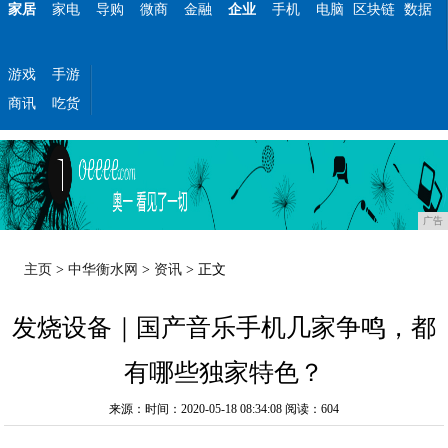
家居
家电
导购
微商
金融
企业
手机
电脑
区块链
数据
游戏
手游
商讯
吃货
广告
主页
>
中华衡水网
>
资讯
> 正文
发烧设备｜国产音乐手机几家争鸣，都
有哪些独家特色？
来源：时间：2020-05-18 08:34:08
阅读：604