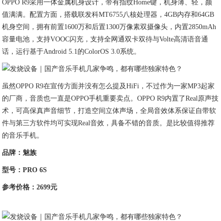
OPPO R9采用一体金属机身设计，带有指纹Home键，机身薄、轻，颜
值满满。配置方面，搭载联发科MT6755八核处理器，4GB内存和64GB
机身空间，拥有前置1600万和后置1300万像素双摄像头，内置2850mAh
容量电池，支持VOOC闪充，支持全网通双卡双待与Volte高清语音通
话，运行基于Android 5.1的ColorOS 3.0系统。
虽然OPPO R9在宣传方面并没有怎么提及HiFi，不过作为一家MP3起家
的厂商，音质也一直是OPPO手机重要卖点。OPPO R9内置了Real原声技
术，可高保真声音细节，打造空间立体声场，全局音效体系保证自带软
件与第三方软件均可实现Real音效，具备不错的音质。是比较值得推荐
的音乐手机。
品牌：魅族
型号：
PRO 6S
参考价格：2699元