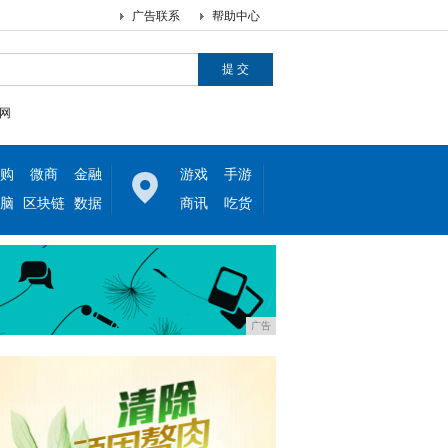
广告联系
帮助中心
网
购
微商
金融
游戏
手游
脑
区块链
数据
商讯
吃货
广告