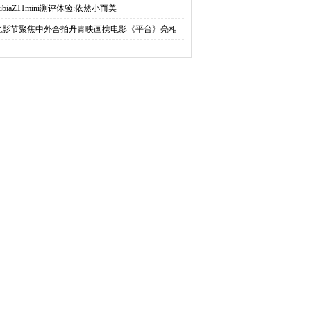
ubiaZ11mini测评体验:依然小而美
北影节聚焦中外合拍丹青映画携电影《平台》亮相