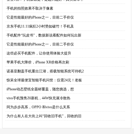
·
手机的拍照效果不取决于像素
·
它是性能最好的iPhone之一，目前二手价仅
·
京东手机11.11疯狂2小时势如破竹！手机及
·
手机配件“玩皮书”，数据新说看配件如何玩出新
·
它是性能最好的iPhone之一，目前二手价仅
·
这些必买手机配件，让你使用体验大提升
·
苹果手机大降价，iPhone XR价格再次刷
·
诺基亚翻盖手机重出江湖，搭载智能系统可待机2
·
惊呆全球最便宜智能手机问世：仅需24元！老板
·
iPhone动态壁纸全题材覆盖，随您挑选，想
·
vivo手机预售Z6新机，44W快充液冷散热
·
同为步步高系，OPPO 和vivo是什么关系
·
为什么有人在大街上叫“回收旧手机”，回收的旧