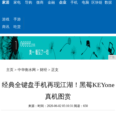
家居
家电
导购
微商
金融
企业
手机
电脑
区块链
数据
游戏
手游
商讯
吃货
广告
主页
>
中华衡水网
>
财经
> 正文
经典全键盘手机再现江湖！黑莓KEYone
真机图赏
来源：时间：2020-06-02 05:10:31
阅读：650