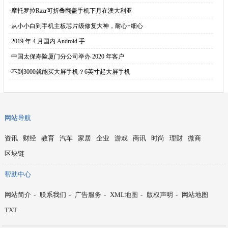
·
摩托罗拉Razr可折叠翻盖手机下月在澳大利亚
·
从小小白到手机主板芯片级修复大神，耐心+细心
·
2019 年 4 月国内 Android 手
·
中国太保寿险厦门分公司举办 2020 年客户
·
不到3000就能买大屏手机？6英寸起大屏手机
网站导航
资讯
财经
教育
汽车
家居
企业
游戏
商讯
时尚
理财
微商
区块链
帮助中心
网站简介
-
联系我们
-
广告服务
-
XML地图
-
版权声明
-
网站地图
TXT