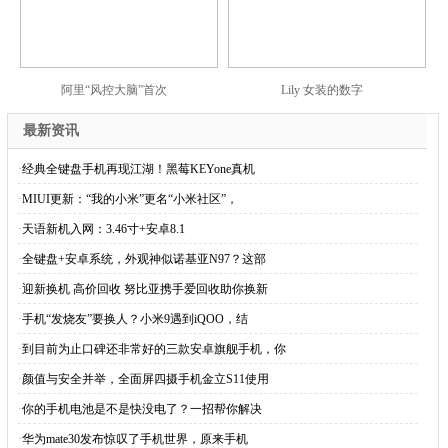
阿里“风控大脑”首次
Lily 女装的数字
最新资讯
·
经典全键盘手机再现江湖！黑莓KEYone真机
·
MIUI更新：“我的小米”更名“小米社区”，
·
天语新机入网：3.46寸+安卓8.1
·
全键盘+安卓系统，外观神似诺基亚N97？这部
·
迎新换机 高价回收 努比亚携手爱回收助你换新
·
手机“发烧友”要换人？小米9遇到iQOO，结
·
到目前为止口碑还非常好的三款安卓旗舰手机，你
·
颜值与安全并举，全面屏四摄手机金立S11使用
·
你的手机电池是不是快没电了？一招帮你解决
·
华为mate30发布惊叹了手机世界，原来手机