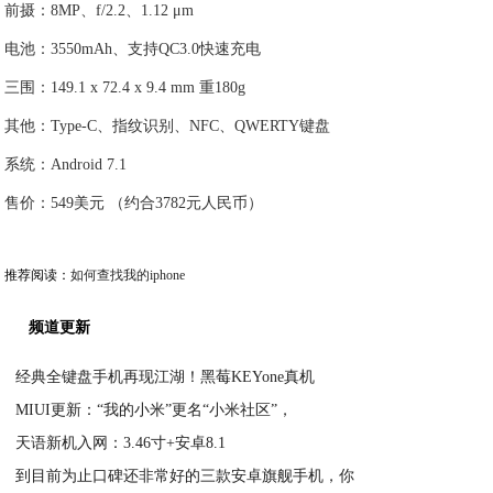
前摄：8MP、f/2.2、1.12 μm
电池：3550mAh、支持QC3.0快速充电
三围：149.1 x 72.4 x 9.4 mm 重180g
其他：Type-C、指纹识别、NFC、QWERTY键盘
系统：Android 7.1
售价：549美元 （约合3782元人民币）
推荐阅读：
如何查找我的iphone
频道更新
经典全键盘手机再现江湖！黑莓KEYone真机
MIUI更新：“我的小米”更名“小米社区”，
2020-06-02
天语新机入网：3.46寸+安卓8.1
2020-06-02
到目前为止口碑还非常好的三款安卓旗舰手机，你
2020-06-02