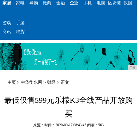
家居
家电
导购
微商
金融
企业
手机
电脑
区块链
数据
游戏
手游
商讯
吃货
广告
主页
>
中华衡水网
>
财经
> 正文
最低仅售599元乐檬K3全线产品开放购
买
来源：时间：2020-09-17 08:43:45
阅读：563