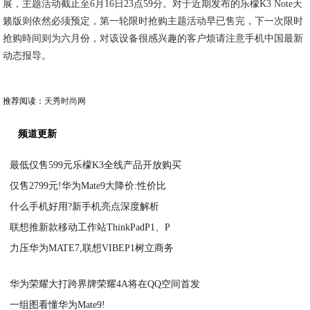
展，主题活动截止至6月16日23点59分。对于近期发布的乐檬K3 Note天
籁版则依然必须预定，第一轮限时抢购主题活动早已售完，下一次限时
抢购時间则为六月份，对该设备很感兴趣的客户烦请注意手机中国最新
动态报导。
推荐阅读：
天秀时尚网
频道更新
最低仅售599元乐檬K3全线产品开放购买
仅售2799元!华为Mate9大降价:性价比
2020-09-17
什么手机好用?新手机亮点深度解析
2020-09-17
联想推新款移动工作站ThinkPadP1、P
2020-09-17
力压华为MATE7,联想VIBEP1树立商务
2020-09-17
2020-09-17
华为荣耀大打跨界牌荣耀4A将在QQ空间首发
一组图看懂华为Mate9!
2020-09-17