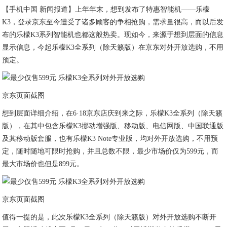
【手机中国 新闻报道】上年年末，想到发布了特惠智能机——乐檬
K3，登录京东至今遭受了诸多顾客的争相抢购，需求量很高，而以后发
布的乐檬K3系列智能机也都这般热卖。现如今，来源于想到层面的信息
显示信息，今起乐檬K3全系列（除天籁版）在京东对外开放选购，不用
预定。
京东页面截图
想到层面详细介绍，在6·18京东店庆到来之际，乐檬K3全系列（除天籁
版），在其中包含乐檬K3挪动增强版、移动版、电信网版、中国联通版
及其移动版套服，也有乐檬K3 Note专业版，均对外开放选购，不用预
定，随时随地可限时抢购，并且总数不限，最少市场价仅为599元，而
最大市场价也但是899元。
京东页面截图
值得一提的是，此次乐檬K3全系列（除天籁版）对外开放选购不断开