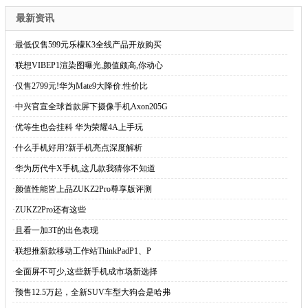
最新资讯
·
最低仅售599元乐檬K3全线产品开放购买
·
联想VIBEP1渲染图曝光,颜值颇高,你动心
·
仅售2799元!华为Mate9大降价:性价比
·
中兴官宣全球首款屏下摄像手机Axon205G
·
优等生也会挂科 华为荣耀4A上手玩
·
什么手机好用?新手机亮点深度解析
·
华为历代牛X手机,这几款我猜你不知道
·
颜值性能皆上品ZUKZ2Pro尊享版评测
·
ZUKZ2Pro还有这些
·
且看一加3T的出色表现
·
联想推新款移动工作站ThinkPadP1、P
·
全面屏不可少,这些新手机成市场新选择
·
预售12.5万起，全新SUV车型大狗会是哈弗