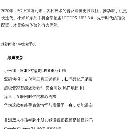
2020年，5G正加速到来，各种技术的普及速度更胜以往，推动着手机更
快迭代。小米10系列手机全部配备LPDDR5+UFS 3.0，先于时代的顶尖
配置，才是终端体验的有力保障。​​​​
推荐阅读：
学生党手机
频道更新
小米10：5G时代需要LPDDR5+UFS
翼码快报：支付宝三月三送福利，扫码领亿元消费
2020-04-01
超级管家智能还款软件 安全高效 风口项目 刚
2020-03-31
流量，互联网时代的核心需求
2020-03-31
华为这款智能手表集情怀与质量于一身，功能很实
2020-03-31
2020-03-30
非洲黑人小孩举牌小朋友喊话祝福视频是拍摄的吗
Google Chrome 3月起停用支付请