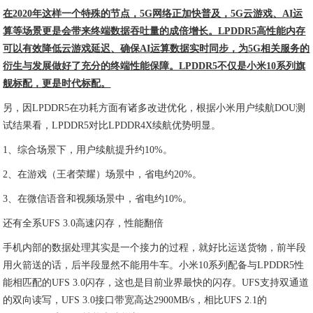
在2020年这样一个特殊的节点，5G网络正加快普及，5G云游戏、AI运
算等场景更是会带来终端数据吞吐量的成倍增长。LPDDR5高性能内存
可以有效降低云游戏延迟、确保AI运算数据实时同步，为5G相关服务的
衍生与发展做好了充分的终端性能保障。LPDDR5不仅是小米10系列旗
舰标配，更是时代标配。
另，因LPDDR5在功耗方面有诸多改进优化，根据小米用户续航DOU测
试结果看，LPDDR5对比LPDDR4X续航优势明显。
1、综合场景下，用户续航提升约10%。
2、在游戏（王者荣耀）场景中，省电约20%。
3、在微信语音和视频场景中，省电约10%。
还有全系UFS 3.0高速闪存，性能翻倍
手机内部的数据处理其实是一个接力的过程，就好比运送货物，前半段
用火箭送的话，后半段显然不能用牛车。小米10系列配备与LPDDR5性
能相匹配的UFS 3.0闪存，这也是目前业界最快的闪存。UFS支持双通道
的双向读写，UFS 3.0接口带宽高达2900MB/s，相比UFS 2.1的