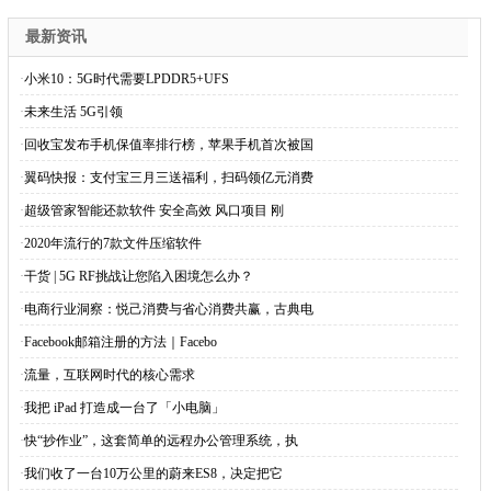
最新资讯
·
小米10：5G时代需要LPDDR5+UFS
·
未来生活 5G引领
·
回收宝发布手机保值率排行榜，苹果手机首次被国
·
翼码快报：支付宝三月三送福利，扫码领亿元消费
·
超级管家智能还款软件 安全高效 风口项目 刚
·
2020年流行的7款文件压缩软件
·
干货 | 5G RF挑战让您陷入困境怎么办？
·
电商行业洞察：悦己消费与省心消费共赢，古典电
·
Facebook邮箱注册的方法｜Facebo
·
流量，互联网时代的核心需求
·
我把 iPad 打造成一台了「小电脑」
·
快“抄作业”，这套简单的远程办公管理系统，执
·
我们收了一台10万公里的蔚来ES8，决定把它