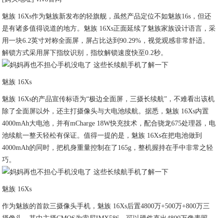
魅族 16Xs作为魅族新发布的轻旗舰，虽然产品定位不如魅族16s，但还
是有诸多值得说道的地方。魅族 16Xs正面延续了魅族家族设计语言，采
用一块6.2英寸对称全面屏，屏占比达到90.29%，视觉观感非常舒适。
解锁方式采用屏下指纹识别，指纹解锁速度快至0.2秒。
魅族 16Xs
魅族 16Xs的产品宣传标语为“极边全面屏，三摄长续航”，不难看出该机
除了全面屏以外，还主打摄像头与大电池续航。据悉，魅族 16Xs内置
4000mAh大电池，并有mCharge 18W快充技术，配合骁龙675处理器，电
池续航一整天轻松有保证。值得一提的是，魅族 16Xs在把电池做到
4000mAh的同时，把机身重量控制在了165g，整机握持在手中非常之轻
巧。
魅族 16Xs
作为魅族的首款三摄像头手机，魅族 16Xs后置4800万+500万+800万三