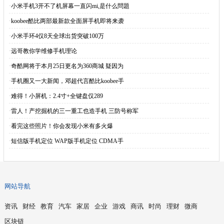
·
小米手机3开不了机屏幕一直闪mi,是什么問題
·
koobee酷比两部最新款全面屏手机即将来袭
·
小米手环4仅8天全球出货突破100万
·
远哥教你学维修手机理论
·
奇酷网将于本月25日更名为360商城 疑因为
·
手机圈又一大新闻，邓超代言酷比koobee手
·
难得！小屏机：2.4寸+全键盘仅289
·
雷人！产挖掘机的三一重工也造手机 三防号称军
·
看完这些照片！你会发现小米有多火爆
·
短信版手机定位 WAP版手机定位 CDMA手
网站导航
资讯
财经
教育
汽车
家居
企业
游戏
商讯
时尚
理财
微商
区块链