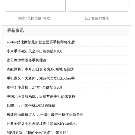
阿里“风控大脑”首次
Lily 女装的数字
最新资讯
·
koobee酷比两部最新款全面屏手机即将来袭
·
小米手环4仅8天全球出货突破100万
·
远哥教你学维修手机理论
·
奇酷网将于本月25日更名为360商城 疑因为
·
手机圈又一大新闻，邓超代言酷比koobee手
·
难得！小屏机：2.4寸+全键盘仅289
·
中国北斗导航系统，目前苹果手机仍未支持
·
1699元，小米手机3双11再降价
·
极致曲面颜值过人 五一出行最佳手机伴侣就是它
·
经典全键盘手机再现江湖！黑莓KEYone真机
·
MIUI更新：“我的小米”更名“小米社区”，