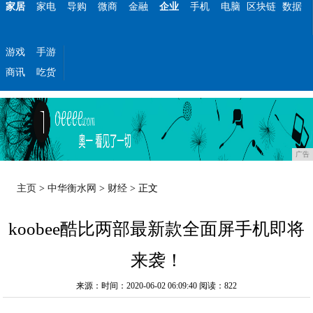
家居
家电
导购
微商
金融
企业
手机
电脑
区块链
数据
游戏
手游
商讯
吃货
广告
主页
>
中华衡水网
>
财经
> 正文
koobee酷比两部最新款全面屏手机即将
来袭！
来源：时间：2020-06-02 06:09:40
阅读：822