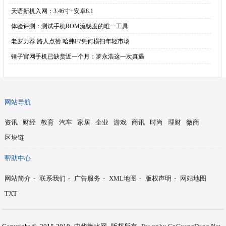
·
天语新机入网：3.46寸+安卓8.1
·
体验评测：测试手机ROM流畅度的唯一工具
·
老罗力荐 路人点赞 哈弗F7凭何横扫年轻市场
·
锤子官网手机已缺货近一个月：罗永浩这一次真遇
网站导航
资讯
财经
教育
汽车
家居
企业
游戏
商讯
时尚
理财
微商
区块链
帮助中心
网站简介
-
联系我们
-
广告服务
-
XML地图
-
版权声明
-
网站地图
TXT