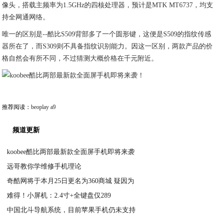
像头，搭载主频率为1.5GHz的四核处理器，预计是MTK MT6737，均支
持全网通网络。
唯一的区别是--酷比S509背部多了一个圆形键，这便是S509的指纹传感
器所在了，而S309则不具备指纹识别能力。因这一区别，两款产品的价
格自然会有所不同，不过猜测大概价格在千元附近。
推荐阅读：
beoplay a9
频道更新
koobee酷比两部最新款全面屏手机即将来袭
远哥教你学维修手机理论
2020-06-02
奇酷网将于本月25日更名为360商城 疑因为
2020-06-02
难得！小屏机：2.4寸+全键盘仅289
2020-06-02
中国北斗导航系统，目前苹果手机仍未支持
2020-06-02