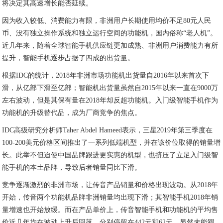
将决定其高速增长能否延续。
因为收入较低、消费能力有限，非洲用户长期使用均价不足80元人民
币、没有独立操作系统和独立运行空间的功能机，国内俗称“老人机”。
近几年来，随着全球智能手机供应链更加成熟、非洲用户消费能力有所
提升，智能手机逐步占据了四成的出货量。
根据IDC的统计，2018年非洲市场功能机出货量自2016年以来首次下
滑，从亿部下滑至亿部；智能机出货量虽然自2015年以来一直在9000万
左右波动，但是其保有量在2018年却反超功能机。入门级智能手机作为
功能机的升级替代品，成为厂商竞争的焦点。
IDC高级研究分析师Taher Abdel Hameed表示，三星2019年第三季度在
100-200美元价格区间推出了一系列低端机型，并在该价位取得的销量增
长。此举不但迫使中国品牌跟进更实惠的机型，也挤压了立足入门级智
能手机的本土品牌，导致后者销量同比下滑。
竞争逐渐激烈的非洲市场，让传音产品销量和价格出现波动。从2018年
开始，传音两个功能机品牌非洲销量均出现下滑；其智能手机2018年销
量增速也开始放缓。而在产品单价上，传音智能手机和功能机的平均售
价近几年均在波动上升后回落，分别停留在442元和62元，显然未能跟