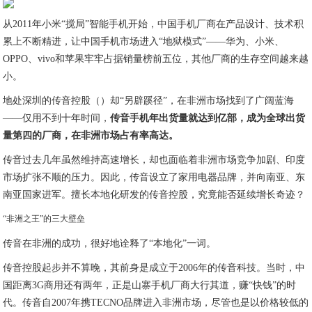
从2011年小米“搅局”智能手机开始，中国手机厂商在产品设计、技术积
累上不断精进，让中国手机市场进入“地狱模式”——华为、小米、
OPPO、vivo和苹果牢牢占据销量榜前五位，其他厂商的生存空间越来越
小。
地处深圳的传音控股（）却“另辟蹊径”，在非洲市场找到了广阔蓝海
——仅用不到十年时间，
传音手机年出货量就达到亿部，成为全球出货
量第四的厂商，在非洲市场占有率高达。
传音过去几年虽然维持高速增长，却也面临着非洲市场竞争加剧、印度
市场扩张不顺的压力。因此，传音设立了家用电器品牌，并向南亚、东
南亚国家进军。擅长本地化研发的传音控股，究竟能否延续增长奇迹？
“非洲之王”的三大壁垒
传音在非洲的成功，很好地诠释了“本地化”一词。
传音控股起步并不算晚，其前身是成立于2006年的传音科技。当时，中
国距离3G商用还有两年，正是山寨手机厂商大行其道，赚“快钱”的时
代。传音自2007年携TECNO品牌进入非洲市场，尽管也是以价格较低的