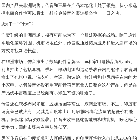
国内产品去非洲销售，传音和三星在产品本地化上处于领先。从小米选
择电商合作也可以看出，想攻克传音的渠道壁垒也非一日之功。
成为下一个“小米”？
消费升级的非洲市场，极有可能成为下一个群雄割据的战场。除了通过
本地化策略巩固手机市场地位外，传音也通过拓展业务和进入新市场的
方式寻找新增长点。
在非洲市场，传音推出了数码配件品牌oraimo和家用电器品牌Syinix。
前者推出了包括耳机、手环、移动电源和运动手表在内的配件；后者则
推出了包括电视、洗衣机、空调、微波炉、榨汁机和电风扇等在内的大
小家电。尽管传音还没有用智能音箱等流量入口整合这些产品，但是在
产品线丰富程度上已经颇有小米生态链的味道了。
传音还在积极布局印度、孟加拉国等南亚、东南亚市场。不过，印度市
场竞争已成火海，尤其是印度本土厂商lyf推出绑定流量的超低价功能
机，在低端市场收效显著。传音主攻中低端智能机和功能机，缺乏核心
竞争力，因此市场占有率从降低至。
尽管传音仍在印度积极引入新经销商，但印度新增收入占比从2016年的