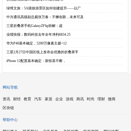
·
绿维文旅：5A级旅游景区如何创建提升——以广
·
中兴通讯高级副总裁张万春：不懈创新，未来可及
·
三星折叠屏手机GalaxyZFlip拆解：超
·
业绩快报：数码科技去年全年净利6834.25
·
华为P40基本确定，5200万像素主摄+12
·
三星2月27日中国区线上发布会优雅的折叠屏手
·
iPhone 12配置基本确定：新惊喜不断，
网站导航
资讯
财经
教育
汽车
家居
企业
游戏
商讯
时尚
理财
微商
区块链
帮助中心