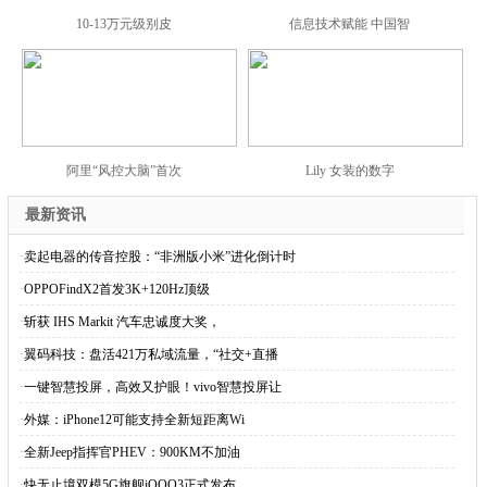
10-13万元级别皮
信息技术赋能 中国智
阿里“风控大脑”首次
Lily 女装的数字
最新资讯
·
卖起电器的传音控股：“非洲版小米”进化倒计时
·
OPPOFindX2首发3K+120Hz顶级
·
斩获 IHS Markit 汽车忠诚度大奖，
·
翼码科技：盘活421万私域流量，“社交+直播
·
一键智慧投屏，高效又护眼！vivo智慧投屏让
·
外媒：iPhone12可能支持全新短距离Wi
·
全新Jeep指挥官PHEV：900KM不加油
·
快无止境双模5G旗舰iQOO3正式发布