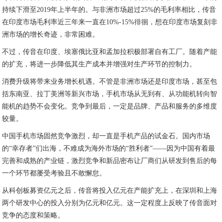
持续下滑至2019年上半年的。与非洲市场超过25%的毛利率相比，传音
在印度市场毛利率近三年来一直在10%-15%徘徊，想在印度市场复刻非
洲市场的增长奇迹，非常困难。
不过，传音在印度、埃塞俄比亚和孟加拉积极部署自有工厂。随着产能
的扩充，将进一步降低其生产成本并增强对生产环节的控制力。
消费升级将带来业务增长机遇。不管是非洲市场还是印度市场，甚至包
括东南亚、拉丁美洲等新兴市场，手机市场从无到有、从功能机转向智
能机的趋势不会变化。竞争到最后，一定是品牌、产品和服务的多维度
较量。
中国手机市场固然竞争激烈，却一直是手机产品的试金石。国内市场
的“幸存者”们出海，不难成为海外市场的“胜利者”——因为中国有着最
完善和成熟的产业链，激烈竞争和新品密布让厂商们从研发到售后的每
一个环节都屡受考验且不敢懈怠。
从科创板募资亿元之后，传音将投入亿元在产能扩充上，在深圳和上海
两个研发中心的投入分别为亿元和亿元。这一定程度上反映了传音面对
竞争的态度和策略。