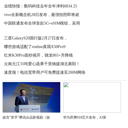
业绩快报：数码科技去年全年净利6834.25
2020-04-17
vivo全新概念机28日发布，最强拍照即将诞
2020-04-17
中国联通发布全球首款5G+eSIM模组，采用
2020-04-17
2020-04-17
三星GalaxyS20国行版2月27日发布，
哪些游戏适配了realme真我X50Pro9
2020-04-17
红米K30Pro面纱揭开，骁龙865+升降镜
2020-04-17
云南元江31吨爱心蔬果千里驰援湖北襄阳！
2020-04-16
速度领！电信宽带用户可免费提速至200M网络
2020-04-16
2020-04-16
故宫“牵手”腾讯出品影视剧《故
华为昇腾910芯片发布，AI算