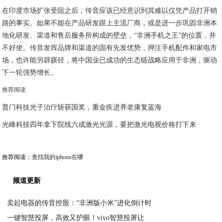
在印度市场扩张受阻之后，传音应该已经意识到其难以仅凭产品打开销
路的事实。如果不能在产品研发跟上主流厂商，或是进一步巩固非洲本
地化研发、渠道和售后服务所构成的壁垒，“非洲手机之王”的位置，并
不好坐。传音发挥品牌和渠道的固有先发优势，押注手机配件和家电市
场，也许能另辟蹊径，将中国业已成功的生态链战略应用于非洲，驱动
下一轮强势增长。
推荐阅读
普门科技光子治疗斩获国奖，重金疾进养老康复蓝海
光峰科技四年拿下院线六成激光光源，要把激光电视价格打下来
推荐阅读：
查找我的iphone在哪
频道更新
卖起电器的传音控股：“非洲版小米”进化倒计时
一键智慧投屏，高效又护眼！vivo智慧投屏让
2020-04-18