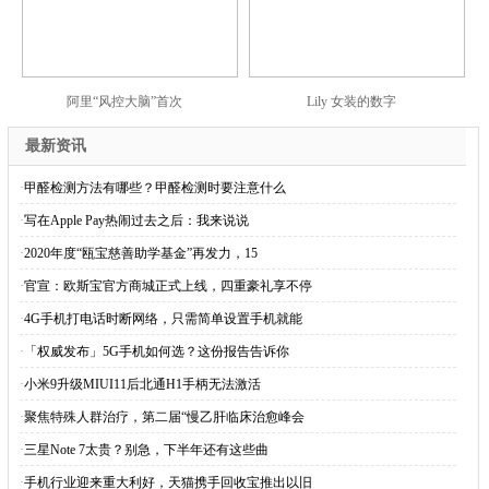
阿里“风控大脑”首次
Lily 女装的数字
最新资讯
·
甲醛检测方法有哪些？甲醛检测时要注意什么
·
写在Apple Pay热闹过去之后：我来说说
·
2020年度“瓯宝慈善助学基金”再发力，15
·
官宣：欧斯宝官方商城正式上线，四重豪礼享不停
·
4G手机打电话时断网络，只需简单设置手机就能
·
「权威发布」5G手机如何选？这份报告告诉你
·
小米9升级MIUI11后北通H1手柄无法激活
·
聚焦特殊人群治疗，第二届“慢乙肝临床治愈峰会
·
三星Note 7太贵？别急，下半年还有这些曲
·
手机行业迎来重大利好，天猫携手回收宝推出以旧