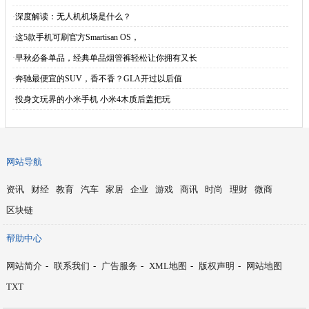
·
深度解读：无人机机场是什么？
·
这5款手机可刷官方Smartisan OS，
·
早秋必备单品，经典单品烟管裤轻松让你拥有又长
·
奔驰最便宜的SUV，香不香？GLA开过以后值
·
投身文玩界的小米手机 小米4木质后盖把玩
网站导航
资讯
财经
教育
汽车
家居
企业
游戏
商讯
时尚
理财
微商
区块链
帮助中心
网站简介
-
联系我们
-
广告服务
-
XML地图
-
版权声明
-
网站地图
TXT