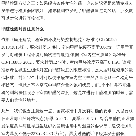
甲醛检测方法之三：如果经济条件允许的话，这边建议还是邀请专业人
员来进行检测会比较好，如果检测中发现了甲醛含量过高的话，那么就
可以对它进行直接治理。
甲醛检测时要注意什么
依据《民用建筑工程室内环境污染控制规范》标准号GB 50325-
2010(2013版)，要求封闭1小时，室内甲醛浓度不高于0.08m³，适用于开
发商对建筑工程环境污染物控制规范;依据《室内空气质量》标准号
GB/T18883-2002，要求封闭12小时，室内甲醛浓度不高于0.1m³。该标
准参考世界卫生组织对室内甲醛浓度的限定标准，是人居环境健康的最
低标准。封闭12个小时可以使甲醛在室内空气中的含量达到一个稳定平
衡状态，也就是室内空气中甲醛含量的饱和状态，而1个小时并不能准
确的测出居住状态下室内甲醛的浓度。这是在进行甲醛检测的时候，需
要人们关注的地方。
此外，我们也要注意这一点。国家标准中并没有明确的要求，只是要求
在正常标准的环境常态(冬季16-24℃、夏季22-28℃)，结合甲醛的正常挥
发浓度条件与世界卫生组织的健康住宅中对温度的要求等，建议检测时
室内温度不低于22℃(23-28℃为宜)。温度过低的话甲醛挥发会偏低。