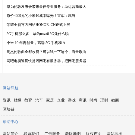
·
华为伦敦发布会带来最佳专业服务：助运营商最大
·
原价4699元的小米10成本曝光！雷军：就当
·
荣耀全新官方网站HONOR. CN正式上线
·
5G手机那么多，华为nova6 5G凭什么脱
·
小米 10 年再创业，高端 5G 手机和 A
·
周杰伦歌曲全都收费？可以试一下这个，海量歌曲
·
网吧电脑速度快是因网吧有服务器，把网吧服务器
网站导航
资讯
财经
教育
汽车
家居
企业
游戏
商讯
时尚
理财
微商
区块链
帮助中心
网站简介
-
联系我们
-
广告服务
-
老版地图
-
版权声明
-
网站地图