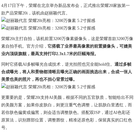
4月17日下午，荣耀在北京举办新品发布会，正式推出荣耀20家族第一
款产品荣耀20i，该机由赵丽颖代言。
荣耀20i主打自拍，该机前置3200万像素摄像头，这是荣耀首款3200万像
素自拍手机。官方介绍，
它搭载了业界最高像素的前置摄像头，可媲美
业内顶级旗舰，最高支持打印2.3x1.7米的巨幅海报。
同时它搭载AI多帧曝光合成技术，逆光拍照也完全能hold住。
通过多帧
合成曝光，将人和景物都清晰且曝光正确的画面挑选出来，合成一张人
美景也美的照片，再也不担心背景过曝。
更重要的是，荣耀20i支持AI美颜，根据不同的五官肤质，智能给出不同
的美颜方案，如果你皮肤白，则更注重气色调整，让肌肤白里透红，而
若你肤色偏黄或偏黑，则会适当调整肤色。搭配双ISP，通过AI色彩还
原算法，识别唇部位置，调整唇纹，精准还原色彩，保留真实的口红色
号。