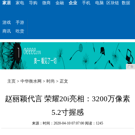
家居
家电
导购
微商
金融
企业
手机
电脑
区块链
数据
游戏
手游
商讯
吃货
广告
主页
>
中华衡水网
>
时尚
> 正文
赵丽颖代言 荣耀20i亮相：3200万像素
5.2寸握感
来源：时间：2020-04-10 07:07:00
阅读：1245