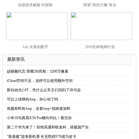
信息技术赋能 中国智
阿里“风控大脑”首次
Lily 女装的数字
2019生鲜电商行业
最新资讯
·
赵丽颖代言 荣耀20i亮相：3200万像素
·
iCloud空间不足，这样可以使用额外空间
·
新自由光2.0T，凭什么让车主们找到了诗与远
·
可以上绿牌的Jeep，你心动了吗
·
有颜有料有Jeep，全新Jeep+指南者加料
·
小米10与真我X50 Pro横向对比！看完你
·
第二个华为来了！拒绝高通和联发科，搭载国产自
·
“新基建”迎来新机遇 长安凯程F70成为皮卡