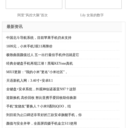
阿里“风控大脑”首次
Lily 女装的数字
最新资讯
·
中国北斗导航系统，目前苹果手机仍未支持
·
1699元，小米手机3双11再降价
·
极致曲面颜值过人 五一出行最佳手机伴侣就是它
·
经典全键盘手机再现江湖！黑莓KEYone真机
·
MIUI更新：“我的小米”更名“小米社区”，
·
天语新机入网：3.46寸+安卓8.1
·
全键盘+安卓系统，外观神似诺基亚N97？这部
·
迎新换机 高价回收 努比亚携手爱回收助你换新
·
手机“发烧友”要换人？小米9遇到iQOO，结
·
到目前为止口碑还非常好的三款安卓旗舰手机，你
·
颜值与安全并举，全面屏四摄手机金立S11使用