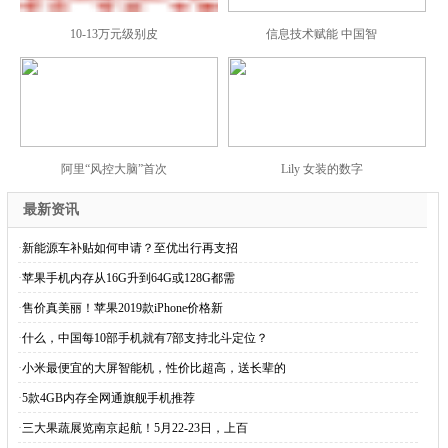
10-13万元级别皮
信息技术赋能 中国智
阿里“风控大脑”首次
Lily 女装的数字
最新资讯
·
新能源车补贴如何申请？至优出行再支招
·
苹果手机内存从16G升到64G或128G都需
·
售价真美丽！苹果2019款iPhone价格新
·
什么，中国每10部手机就有7部支持北斗定位？
·
小米最便宜的大屏智能机，性价比超高，送长辈的
·
5款4GB内存全网通旗舰手机推荐
·
三大果蔬展览南京起航！5月22-23日，上百