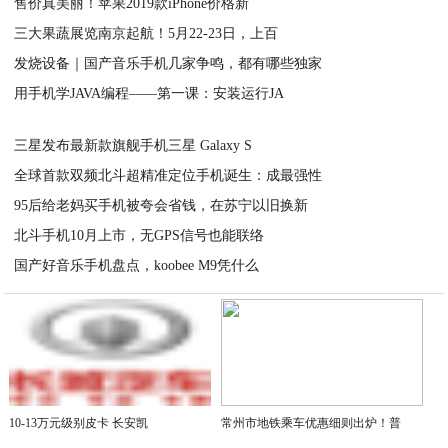
售价真美丽！苹果2019款iPhone价格新
2020-05-18
三大果蔬展览南京起航！5月22-23日，上百
2020-05-18
发烧设备｜国产音乐手机几家争鸣，都有哪些独家
2020-05-18
用手机学JAVA编程——第一课：安装运行JA
2020-05-18
2020-05-18
三星发布最新款旗舰手机三星 Galaxy S
全球首款双频北斗超精准定位手机诞生：成最强性
2020-05-18
95后给老妈买手机被夸会省钱，在苏宁以旧换新
2020-05-18
北斗手机10月上市，无GPS信号也能联络
2020-05-18
国产好音乐手机盘点，koobee M9凭什么
2020-05-18
2020-05-18
10-13万元级别皮卡 长安凯
常州市地铁乘车优惠细则出炉！普