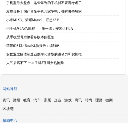
·
手机型号大盘点！这些系列的手机就不要再考虑了
·
发烧设备｜国产音乐手机几家争鸣，都有哪些独家
·
小米MIX3、荣耀Magic2、联想Z5 P
·
用手机学JAVA编程——第一课：安装运行JA
·
从手机型号后缀看各版本的区别
·
苹果iOS13.4Beta4体验报告：续航略
·
安世亚太解读制造业数字化转型的驱动力和实施框
·
人气居高不下 一加手机3官网火热抢购
网站导航
资讯
财经
教育
汽车
家居
企业
游戏
商讯
时尚
理财
微商
区块链
帮助中心