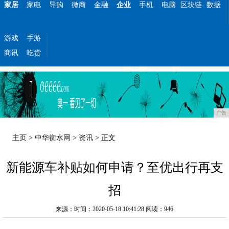
家居
家电
导购
微商
金融
企业
手机
电脑
区块链
数据
游戏
手游
商讯
吃货
广告
主页
>
中华衡水网
>
资讯
> 正文
新能源车补贴如何申请？至优出行再支
招
来源：时间：2020-05-18 10:41:28
阅读：946